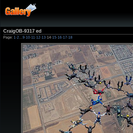
CraigOB-9317 ed
Page:
1
·
2
…
9
·
10
·
11
·
12
·
13
·
14
·
15
·
16
·
17
·
18