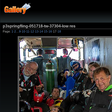
p3springfling-051718-tw-37304-low res
Page:
1
·
2
…
9
·
10
·
11
·
12
·
13
·
14
·
15
·
16
·
17
·
18