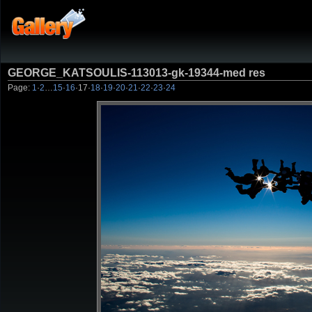
GEORGE_KATSOULIS-113013-gk-19344-med res
Page:
1
·
2
…
15
·
16
·
17
·
18
·
19
·
20
·
21
·
22
·
23
·
24