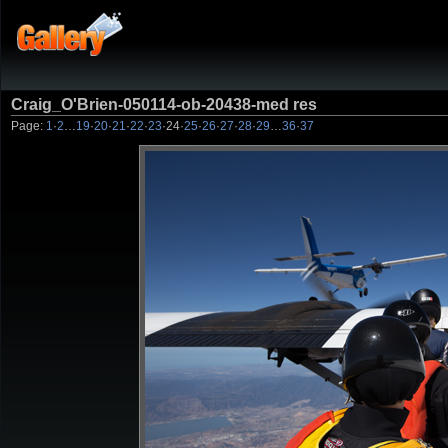
Craig_O'Brien-050114-ob-20438-med res
Page:
1
·
2
…
19
·
20
·
21
·
22
·
23
·
24
·
25
·
26
·
27
·
28
·
29
…
36
·
37