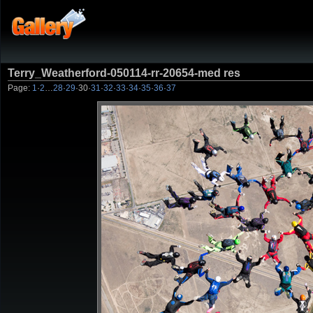
Terry_Weatherford-050114-rr-20654-med res
Page:
1
·
2
…
28
·
29
·
30
·
31
·
32
·
33
·
34
·
35
·
36
·
37