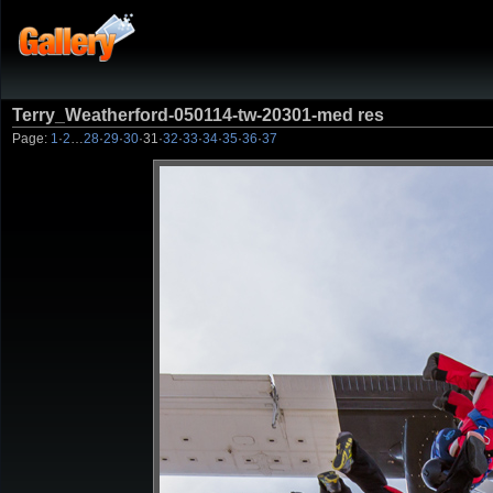
Terry_Weatherford-050114-tw-20301-med res
Page:
1
·
2
…
28
·
29
·
30
·
31
·
32
·
33
·
34
·
35
·
36
·
37