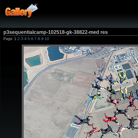
p3sequentialcamp-102518-gk-38822-med res
Page:
1
·
2
·
3
·
4
·
5
·
6
·
7
·
8
·
9
·
10