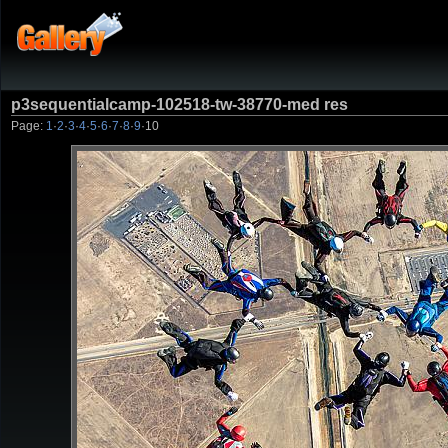
p3sequentialcamp-102518-tw-38770-med res
Page:
1
·
2
·
3
·
4
·
5
·
6
·
7
·
8
·
9
·
10