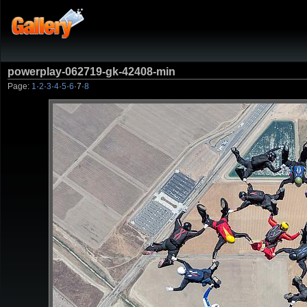
powerplay-062719-gk-42408-min
Page:
1
·
2
·
3
·
4
·
5
·
6
·
7
·
8