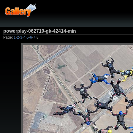
powerplay-062719-gk-42414-min
Page:
1
·
2
·
3
·
4
·
5
·
6
·
7
·
8