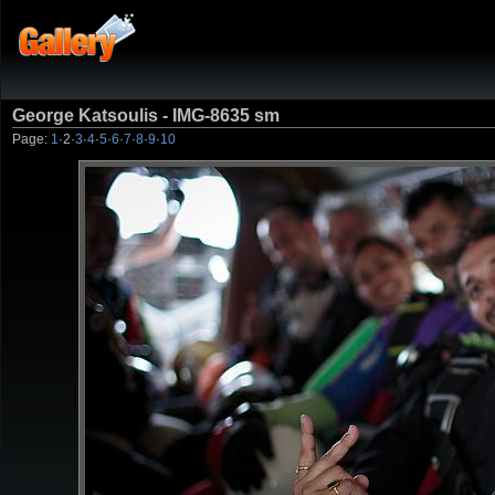
George Katsoulis - IMG-8635 sm
Page:
1
·
2
·
3
·
4
·
5
·
6
·
7
·
8
·
9
·
10