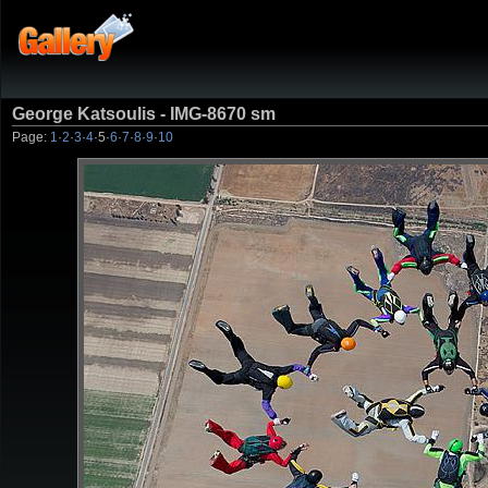
George Katsoulis - IMG-8670 sm
Page:
1
·
2
·
3
·
4
·
5
·
6
·
7
·
8
·
9
·
10