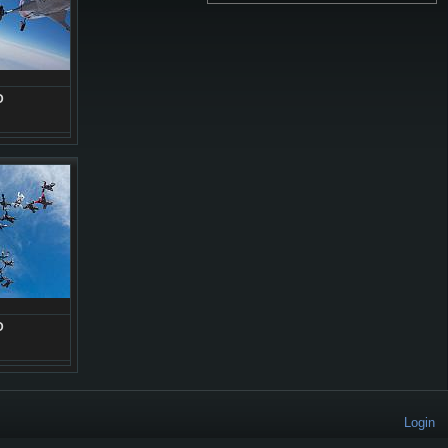
D
D
Login