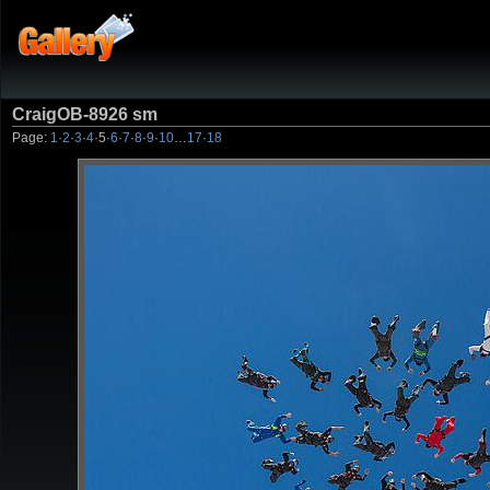
CraigOB-8926 sm
Page:
1
·
2
·
3
·
4
·
5
·
6
·
7
·
8
·
9
·
10
…
17
·
18