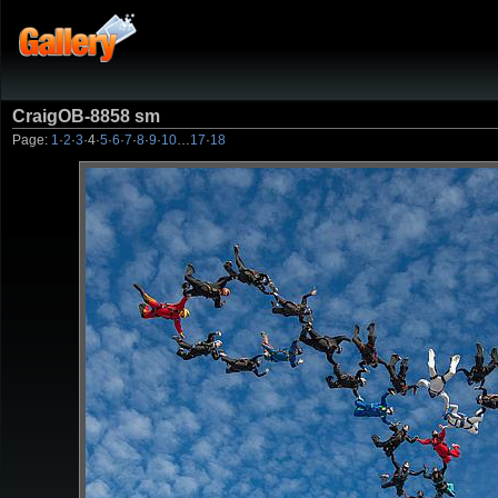
CraigOB-8858 sm
Page:
1
·
2
·
3
·
4
·
5
·
6
·
7
·
8
·
9
·
10
…
17
·
18